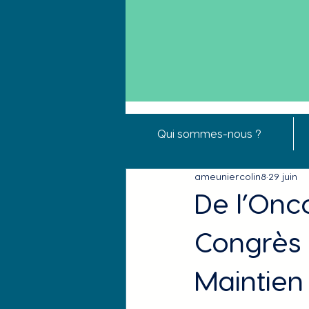
Qui sommes-nous ?
ameuniercolin8
29 juin
De l’Onc
Congrès 
Maintien