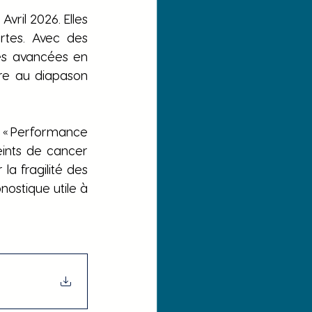
ril 2026. Elles 
tes. Avec des 
es avancées en 
re au diapason 
« Performance 
ints de cancer 
a fragilité des 
nostique utile à 