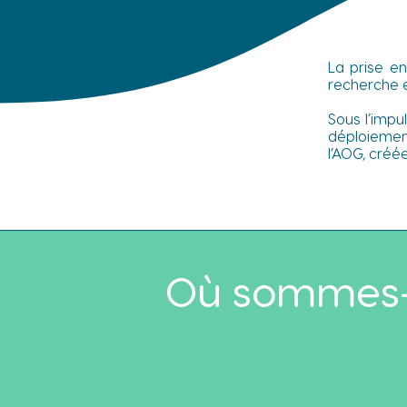
pronos
La prise e
recherche et
Sous l’impu
déploiement
l’AOG, créé
Où sommes-