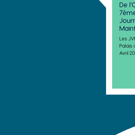
De l’
7ème
Journ
Main
Les JV
Palais 
Avril 2
except
en déc
interv
discus
derniè
géront
l'occa
diapas
bonnes prati
gériatr
concer