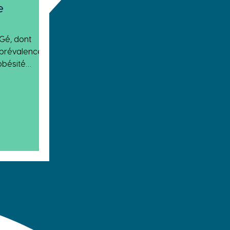
e
Gé, dont
a prévalence
obésité
it activement
 15 septembre
tients inclus
cogériatrie
hé des
cueil des
nt été
r les points
tenir la
Par ailleurs,