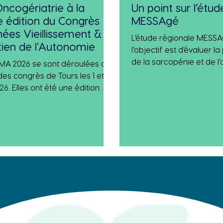
Oncogériatrie à la
Un point sur l’étud
 édition du Congrès
MESSAgé
ées Vieillissement &
L’étude régionale MESSA
tien de l'Autonomie
l’objectif est d’évaluer l
de la sarcopénie et de l’
MA 2026 se sont déroulées au
sarcopénique, se poursu
des congrès de Tours les 1 et 2
dans la région depuis le
026. Elles ont été une édition
2025, avec plus de 892 pa
ionnelle, riche en échanges et
à ce jour. L’antenne d’on
ouvertes. Avec des
assure un suivi rapproc
enants de renom et des
inclusions ainsi que le re
sions passionnantes sur les
données. 8 newsletters o
res avancées en gériatrie et
diffusées afin de rappele
ologie, ce congrès est
clés de l’étude et de main
sion idéale pour se mettre au
mobilisation des équipes. 
on des innovations et des
l’AOG a été int
ques. Dr Anna GARNIER,
e a présenté son travail
nant la « Performance